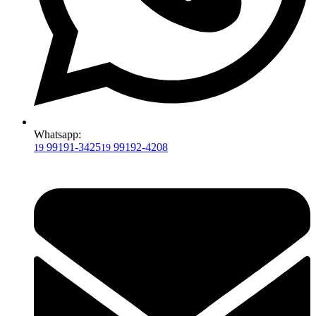
Whatsapp:
99191-3425
99192-4208
19
19