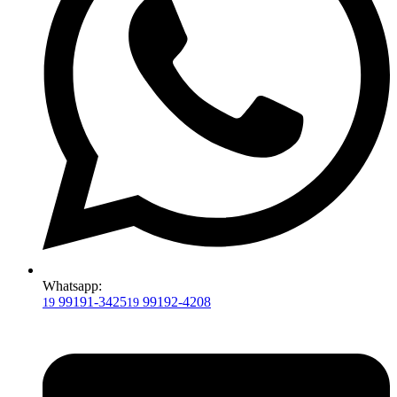
Whatsapp:
99191-3425
99192-4208
19
19